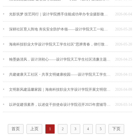
光影筑梦 技艺同行｜设计学院携手佳能成功举办专业摄影微课堂
2026-06-04
深耕社区育人阵地 夯实安全防护本领——设计学院天工一站式学生社区开展安全实操专项培训
2026-05-28
海南科技职业大学设计学院天工学生社区“思辨青春，律行致远”主题辩论赛成功举办
2026-05-20
翰墨扬清风，设计润初心——设计学院天工学生社区清廉主题海报创作大赛圆满落幕
2026-04-25
共建健康天工社区・共享文明健康校园——设计学院天工学生社区开展爱国卫生月志愿活动
2026-04-11
文明新风建温馨家园｜海南科技职业大学设计学院开展文明宿舍专项检查与评选
2026-04-09
以评促建强素养，以述促干担使命设计学院召开2025年度辅导员工作述职报告会
2026-03-14
首页
上页
下页
1
2
3
4
5